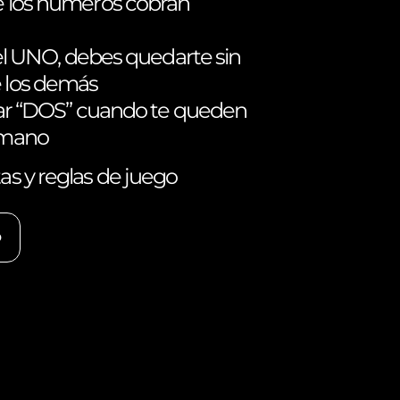
de los números cobran
en el UNO, debes quedarte sin
e los demás
antar “DOS” cuando te queden
a mano
tas y reglas de juego
O