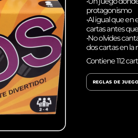
•⁠ ⁠Un juego don
protagonismo
•⁠ ⁠Al igual que 
cartas antes qu
•⁠ ⁠No olvides c
dos cartas en l
Contiene 112 car
REGLAS DE JUEG